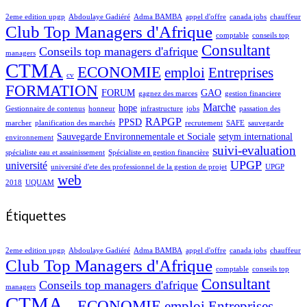
2eme edition upgp
Abdoulaye Gadiéré
Adma BAMBA
appel d'offre
canada jobs
chauffeur
Club Top Managers d'Afrique
comptable
conseils top
Consultant
Conseils top managers d'afrique
managers
CTMA
ECONOMIE
emploi
Entreprises
cv
FORMATION
FORUM
GAO
gagnez des marces
gestion financiere
Marche
hope
Gestionnaire de contenus
honneur
infrastructure
jobs
passation des
RAPGP
PPSD
marcher
planification des marchés
recrutement
SAFE
sauvegarde
Sauvegarde Environnementale et Sociale
setym international
environnement
suivi-evaluation
spécialiste eau et assainissement
Spécialiste en gestion financière
UPGP
université
université d'ete des professionnel de la gestion de projet
UPGP
web
2018
UQUAM
Étiquettes
2eme edition upgp
Abdoulaye Gadiéré
Adma BAMBA
appel d'offre
canada jobs
chauffeur
Club Top Managers d'Afrique
comptable
conseils top
Consultant
Conseils top managers d'afrique
managers
CTMA
ECONOMIE
emploi
Entreprises