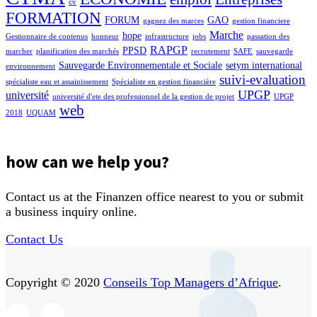
cv
FORMATION
FORUM
GAO
gagnez des marces
gestion financiere
Marche
hope
Gestionnaire de contenus
honneur
infrastructure
jobs
passation des
RAPGP
PPSD
marcher
planification des marchés
recrutement
SAFE
sauvegarde
Sauvegarde Environnementale et Sociale
setym international
environnement
suivi-evaluation
spécialiste eau et assainissement
Spécialiste en gestion financière
UPGP
université
université d'ete des professionnel de la gestion de projet
UPGP
web
2018
UQUAM
how can we help you?
Contact us at the Finanzen office nearest to you or submit
a business inquiry online.
Contact Us
Copyright © 2020
Conseils Top Managers d’Afrique
.