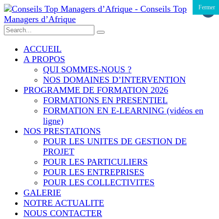
CLOSE
CLOSE
CLOSE
CLOSE
CLOSE
CLOSE
CLOSE
CLOSE
CLOSE
CLOSE
CLOSE
CLOSE
CLOSE
CLOSE
CLOSE
CLOSE
CLOSE
CLOSE
CLOSE
CLOSE
CLOSE
CLOSE
CLOSE
CLOSE
CLOSE
CLOSE
CLOSE
CLOSE
Fermer
Fermer
Fermer
Fermer
Fermer
Fermer
Fermer
×
ACCUEIL
A PROPOS
QUI SOMMES-NOUS ?
NOS DOMAINES D’INTERVENTION
PROGRAMME DE FORMATION 2026
FORMATIONS EN PRESENTIEL
FORMATION EN E-LEARNING (vidéos en
ligne)
NOS PRESTATIONS
POUR LES UNITES DE GESTION DE
PROJET
POUR LES PARTICULIERS
POUR LES ENTREPRISES
POUR LES COLLECTIVITES
GALERIE
NOTRE ACTUALITE
NOUS CONTACTER