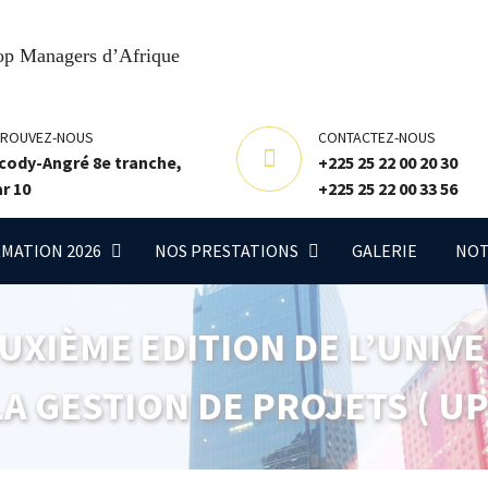
TROUVEZ-NOUS
CONTACTEZ-NOUS
cody-Angré 8e tranche,
+225 25 22 00 20 30
r 10
+225 25 22 00 33 56
MATION 2026
NOS PRESTATIONS
GALERIE
NOT
XIÈME EDITION DE L’UNIVE
A GESTION DE PROJETS ( UP